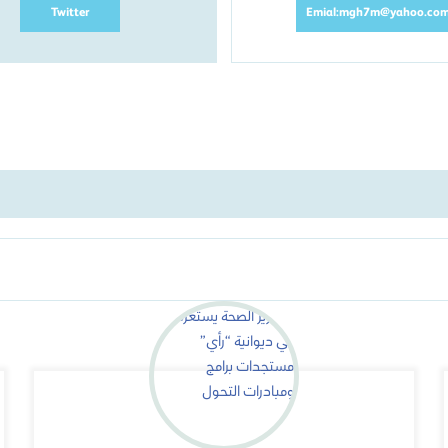
Twitter
Emial:mgh7m@yahoo.co