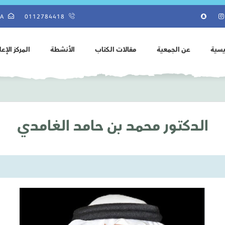
SA
0112784418
يسية
عن الجمعية
مقالات الكتاب
الأنشطة
المركز الإع
الدكتور محمد بن حامد الغامدي