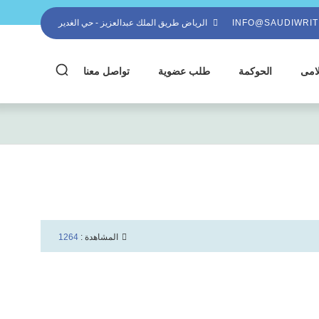
INFO@SAUDIWRIT
الرياض طريق الملك عبدالعزيز - حي الغدير
لامى
الحوكمة
طلب عضوية
تواصل معنا
المشاهدة :
1264