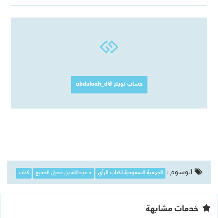
حساب تويتر @abdulaah_d
الوسوم :
الجمعية السعودية لكتاب الرأي
د.عبدالله بن دخيل الجديع
كتاب
خدمات مشابهة