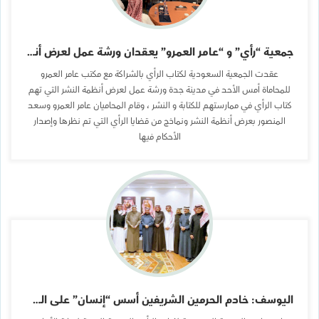
جمعية “رأي” و “عامر العمرو” يعقدان ورشة عمل لعرض أنظمة النشر في جدة
عقدت الجمعية السعودية لكتاب الرأي بالشراكة مع مكتب عامر العمرو
للمحاماة أمس الأحد في مدينة جدة ورشة عمل لعرض أنظمة النشر التي تهم
كتاب الرأي في ممارستهم للكتابة و النشر ، وقام المحاميان عامر العمرو وسعد
المنصور بعرض أنظمة النشر ونماذج من قضايا الرأي التي تم نظرها وإصدار
الأحكام فيها
اليوسف: خادم الحرمين الشريفين أسس “إنسان” على الشفافية وحفظ كرامة المستفيد