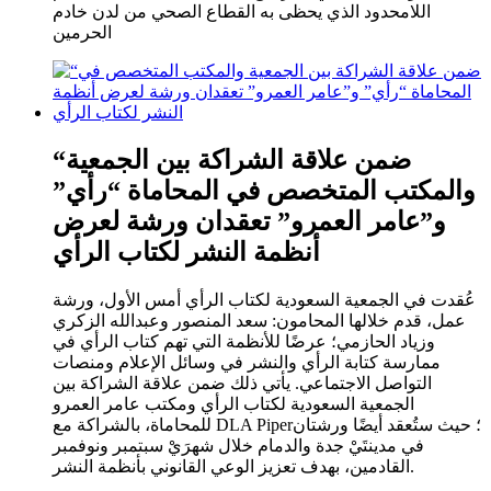
اللامحدود الذي يحظى به القطاع الصحي من لدن خادم
الحرمين
“ضمن علاقة الشراكة بين الجمعية
والمكتب المتخصص في المحاماة “رأي”
و”عامر العمرو” تعقدان ورشة لعرض
أنظمة النشر لكتاب الرأي
عُقدت في الجمعية السعودية لكتاب الرأي أمس الأول، ورشة
عمل، قدم خلالها المحامون: سعد المنصور وعبدالله الزكري
وزياد الحازمي؛ عرضًا للأنظمة التي تهم كتاب الرأي في
ممارسة كتابة الرأي والنشر في وسائل الإعلام ومنصات
التواصل الاجتماعي. يأتي ذلك ضمن علاقة الشراكة بين
الجمعية السعودية لكتاب الرأي ومكتب عامر العمرو
للمحاماة، بالشراكة مع DLA Piper؛ حيث ستُعقد أيضًا ورشتان
في مدينتَيْ جدة والدمام خلال شهرَيْ سبتمبر ونوفمبر
القادمين، بهدف تعزيز الوعي القانوني بأنظمة النشر.