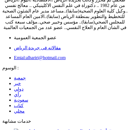
من عام 1982 .. دكتوراة في علم النفس الاكلينيكي .. معالج نفسي
..وكيل كلية العلوم الصحية(سابقا)..مساعد مدير عام الشئون الصحية
للتخطيط والتطوير بمنطقة الرياض (سابقا)..الامين العام المساعد
للمجلس الصحي(سابقا).. مؤسس وخبير صحي..مؤلف سبعة كتب
في الشأن العام و العلاج النفسي.. عضو عدد من الجمعيات العالمية
عضو الجمعية العمومية
مقالاته فى جريدة الرياض
Emial:alhariri@hotmail.com
الوسوم :
جمعية
خبر
دولي
رأي
سعودية
كتاب
محلي
خدمات مشابهة