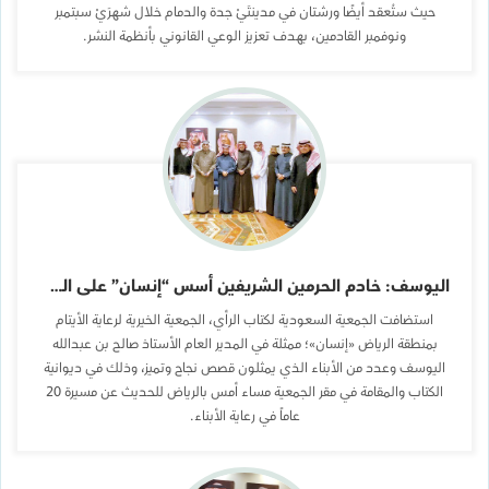
حيث ستُعقد أيضًا ورشتان في مدينتَيْ جدة والدمام خلال شهرَيْ سبتمبر
ونوفمبر القادمين، بهدف تعزيز الوعي القانوني بأنظمة النشر.
اليوسف: خادم الحرمين الشريفين أسس “إنسان” على الشفافية وحفظ كرامة المستفيد
استضافت الجمعية السعودية لكتاب الرأي، الجمعية الخيرية لرعاية الأيتام
بمنطقة الرياض «إنسان»؛ ممثلة في المدير العام الأستاذ صالح بن عبدالله
اليوسف وعدد من الأبناء الذي يمثلون قصص نجاح وتميز، وذلك في ديوانية
الكتاب والمقامة في مقر الجمعية مساء أمس بالرياض للحديث عن مسيرة 20
عاماً في رعاية الأبناء.