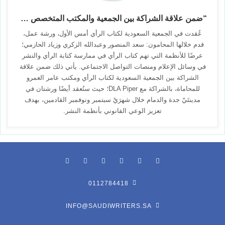
“ضمن علاقة الشراكة بين الجمعية والمكتب المتخصص في المحاماة “رأي” و”عامر العمرو” تعقدان ورشة لعرض أنظمة النشر لكتاب الرأي
عُقدت في الجمعية السعودية لكتاب الرأي أمس الأول، ورشة عمل،
قدم خلالها المحامون: سعد المنصور وعبدالله الزكري وزياد الحازمي؛
عرضًا للأنظمة التي تهم كتاب الرأي في ممارسة كتابة الرأي والنشر
في وسائل الإعلام ومنصات التواصل الاجتماعي. يأتي ذلك ضمن علاقة
الشراكة بين الجمعية السعودية لكتاب الرأي ومكتب عامر العمرو
للمحاماة، بالشراكة مع DLA Piper؛ حيث ستُعقد أيضًا ورشتان في
مدينتَيْ جدة والدمام خلال شهرَيْ سبتمبر ونوفمبر القادمين، بهدف
تعزيز الوعي القانوني بأنظمة النشر.
0112784418
INFO@SAUDIWRITERS.SA