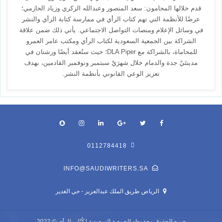
قدم خلالها المحامون: سعد المنصور وعبدالله الزكري وزياد الحازمي؛
عرضًا للأنظمة التي تهم كتاب الرأي في ممارسة كتابة الرأي والنشر
في وسائل الإعلام ومنصات التواصل الاجتماعي. يأتي ذلك ضمن علاقة
الشراكة بين الجمعية السعودية لكتاب الرأي ومكتب عامر العمرو
للمحاماة، بالشراكة مع DLA Piper؛ حيث ستُعقد أيضًا ورشتان في
مدينتَيْ جدة والدمام خلال شهرَيْ سبتمبر ونوفمبر القادمين، بهدف
تعزيز الوعي القانوني بأنظمة النشر.
0112784418
INFO@SAUDIWRITERS.SA
الرياض طريق الملك عبدالعزيز - حي الغدير
جميع الحقوق محفوظه
الجمعية السعودية لكُتّاب الرأي
© 2022