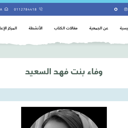
SA
0112784418
يسية
عن الجمعية
مقالات الكتاب
الأنشطة
المركز الإع
وفاء بنت فهد السعيد