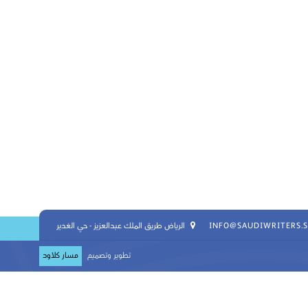
INFO@SAUDIWRITERS.
الرياض طريق الملك عبدالعزيز - حي الغدير
تطوير وتصميم
مسار كلاود