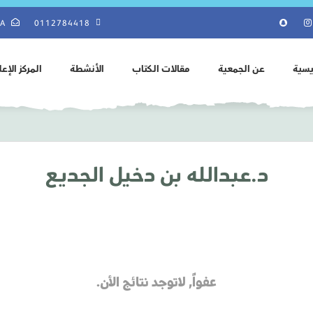
SA
0112784418
يسية
عن الجمعية
مقالات الكتاب
الأنشطة
المركز الإع
د.عبدالله بن دخيل الجديع
عفواً, لاتوجد نتائج الأن.