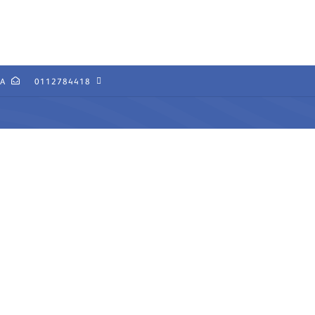
SA
0112784418