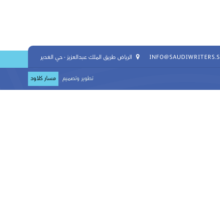
INFO@SAUDIWRITERS.
الرياض طريق الملك عبدالعزيز - حي الغدير
تطوير وتصميم
مسار كلاود