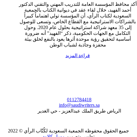
أكد محافظ المؤسسة العامة للتدريب المهني والتقني الدكتور
أحمد الفهيد، خلال لقاء عقد في ديوانية الكتاب بالجمعية
السعودية لكتاب الرأي، أن المؤسسة تولي اهتماماً كبيراً
بالشراكات الاستراتيجية مع القطاع الخاص، وتسعى للوصول
إلى 35 معهد شراكة استراتيجية بحلول عام 2020. وحول
التكامل مع الجهات الحكومية، ذكر “الفهيد” أنه ضرورة
أساسية لتحقيق رؤية موحدة أثرها يعود بالنفع لخلق بيئة
محفزة وجاذبة لشباب الوطن
قراءة المزيد
0112784418
info@saudiwriters.sa
الرياض طريق الملك عبدالعزيز - حي الغدير
جميع الحقوق محفوظه
الجمعية السعودية لكُتّاب الرأي
© 2022
تطوير وتصميم
مسار كلاود